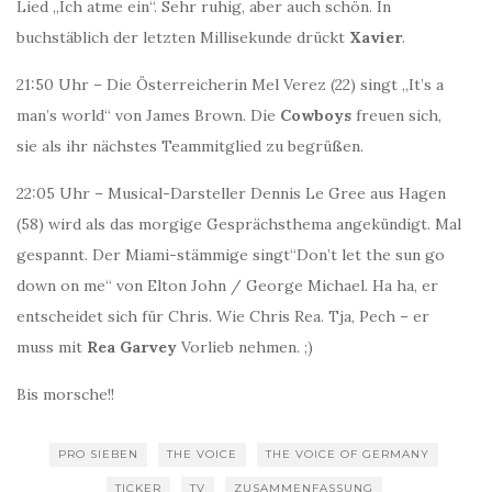
Lied „Ich atme ein“. Sehr ruhig, aber auch schön. In
buchstäblich der letzten Millisekunde drückt
Xavier
.
21:50 Uhr – Die Österreicherin Mel Verez (22) singt „It’s a
man’s world“ von James Brown. Die
Cowboys
freuen sich,
sie als ihr nächstes Teammitglied zu begrüßen.
22:05 Uhr – Musical-Darsteller Dennis Le Gree aus Hagen
(58) wird als das morgige Gesprächsthema angekündigt. Mal
gespannt. Der Miami-stämmige singt“Don’t let the sun go
down on me“ von Elton John / George Michael. Ha ha, er
entscheidet sich für Chris. Wie Chris Rea. Tja, Pech – er
muss mit
Rea Garvey
Vorlieb nehmen. ;)
Bis morsche!!
PRO SIEBEN
THE VOICE
THE VOICE OF GERMANY
TICKER
TV
ZUSAMMENFASSUNG