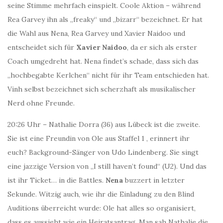
seine Stimme mehrfach einspielt. Coole Aktion – während
Rea Garvey ihn als „freaky“ und „bizarr“ bezeichnet. Er hat
die Wahl aus Nena, Rea Garvey und Xavier Naidoo und
entscheidet sich für
Xavier Naidoo
, da er sich als erster
Coach umgedreht hat. Nena findet’s schade, dass sich das
„hochbegabte Kerlchen“ nicht für ihr Team entschieden hat.
Vinh selbst bezeichnet sich scherzhaft als musikalischer
Nerd ohne Freunde.
20:26 Uhr – Nathalie Dorra (36) aus Lübeck ist die zweite.
Sie ist eine Freundin von Ole aus Staffel 1 , erinnert ihr
euch? Background-Sänger von Udo Lindenberg. Sie singt
eine jazzige Version von „I still haven’t found“ (U2). Und das
ist ihr Ticket… in die Battles.
Nena
buzzert in letzter
Sekunde. Witzig auch, wie ihr die Einladung zu den Blind
Auditions überreicht wurde: Ole hat alles so organisiert,
dass es aussieht wie ein Heiratsantrag. Man sah Nathalie die