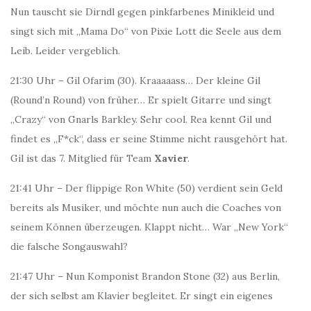
Nun tauscht sie Dirndl gegen pinkfarbenes Minikleid und
singt sich mit „Mama Do“ von Pixie Lott die Seele aus dem
Leib. Leider vergeblich.
21:30 Uhr – Gil Ofarim (30). Kraaaaass… Der kleine Gil
(Round’n Round) von früher… Er spielt Gitarre und singt
„Crazy“ von Gnarls Barkley. Sehr cool. Rea kennt Gil und
findet es „F*ck“, dass er seine Stimme nicht rausgehört hat.
Gil ist das 7. Mitglied für Team
Xavier
.
21:41 Uhr – Der flippige Ron White (50) verdient sein Geld
bereits als Musiker, und möchte nun auch die Coaches von
seinem Können überzeugen. Klappt nicht… War „New York“
die falsche Songauswahl?
21:47 Uhr – Nun Komponist Brandon Stone (32) aus Berlin,
der sich selbst am Klavier begleitet. Er singt ein eigenes