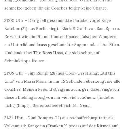
singt „Ohne dich“ von Selig. Ja cooool! Während ich hier
schmelze, geben ihr die Coaches leider keine Chance.
21:00 Uhr – Der grell geschminkte Paradiesvogel Keye
Katcher (21) aus Berlin singt „Black & Gold“ von Sam Sparro.
Er wirkt wie ein Pfu mit bunten Haaren, falschen Wimpern
am Unterlid und krass geschminkte Augen und… ääh… Stirn.
Und landet bei
The Boss Hoss
, die sich schon auf
Schminktipps freuen…
21:05 Uhr – July Rumpf (28) aus Ober-Ursel singt „All this
time“ von Maria Mena. In nur 15 Sekunden überzeugt sie alle
Coaches. Meinen Freund übrigens auch, grr, dabei singe ich
diesen Lieblingssong von mir viel viel schöner… (findet er
nicht) (hmpf). Sie entscheidet sich für
Nena
.
21:24 Uhr – Dimi Rompos (22) aus Aschaffenburg tritt als
Volksmusik-Sängerin (Franken X-press) auf der Kirmes auf.