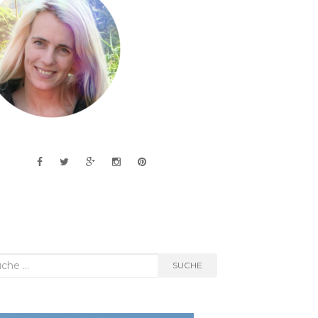
he
SUCHE
h: