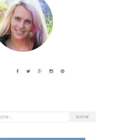
he
SUCHE
h: