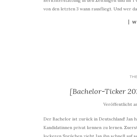
Berichterstattung in den Zeitungen und im 
von den letzten 3 wann rausfliegt. Und wer da
W
TH
[Bachelor-Ticker 20
Veröffentlicht 
Der Bachelor ist zurück in Deutschland! Jan h
Kandidatinnen privat kennen zu lernen. Zuers
lockeren Sprüchen zieht Jan ihn schnell auf s