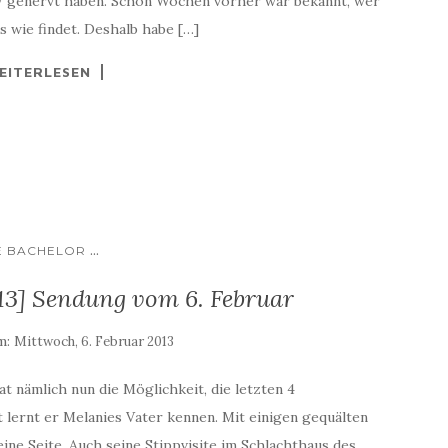
TV genervt haben. Schon Wochen vorher war bekannt, wer
s wie findet. Deshalb habe […]
EITERLESEN
...
E BACHELOR
13] Sendung vom 6. Februar
am:
Mittwoch, 6. Februar 2013
at nämlich nun die Möglichkeit, die letzten 4
t lernt er Melanies Vater kennen. Mit einigen gequälten
eine Seite. Auch seine Stippvisite im Schlachthaus des