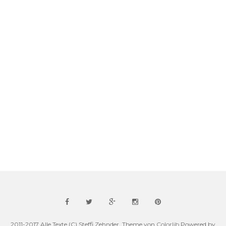
2011-2017 Alle Texte (C) Steffi Zehnder. Theme von
Colorlib
Powered by