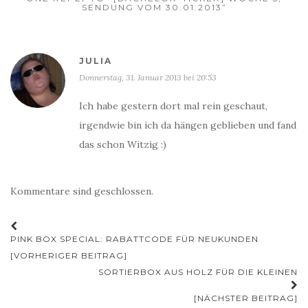
SENDUNG VOM 30.01.2013”
JULIA
Donnerstag, 31. Januar 2013 bei 20:53
Ich habe gestern dort mal rein geschaut,
irgendwie bin ich da hängen geblieben und fand
das schon Witzig :)
Kommentare sind geschlossen.
Beitrags-
PINK BOX SPECIAL: RABATTCODE FÜR NEUKUNDEN
Navigation
[VORHERIGER BEITRAG]
SORTIERBOX AUS HOLZ FÜR DIE KLEINEN
[NÄCHSTER BEITRAG]