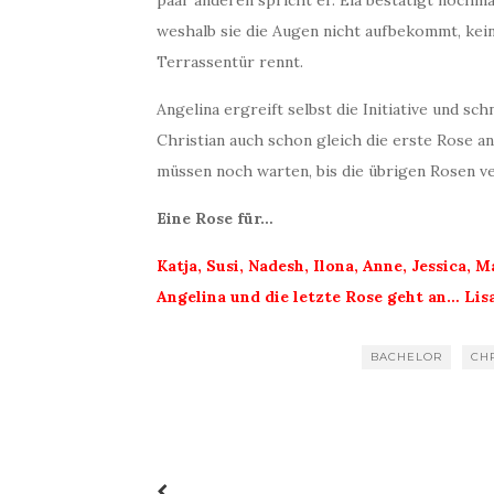
paar anderen spricht er. Ela bestätigt nochma
weshalb sie die Augen nicht aufbekommt, kei
Terrassentür rennt.
Angelina ergreift selbst die Initiative und s
Christian auch schon gleich die erste Rose an
müssen noch warten, bis die übrigen Rosen ve
Eine Rose für…
Katja, Susi, Nadesh, Ilona, Anne, Jessica, M
Angelina und die letzte Rose geht an… Lisa
BACHELOR
CH