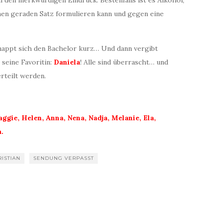
l den merkwürdigen Eindruck. Bestenfalls ist es Alkohol,
nen geraden Satz formulieren kann und gegen eine
chnappt sich den Bachelor kurz… Und dann vergibt
 seine Favoritin:
Daniela
! Alle sind überrascht… und
rteilt werden.
aggie, Helen, Anna, Nena, Nadja, Melanie, Ela,
.
RISTIAN
SENDUNG VERPASST