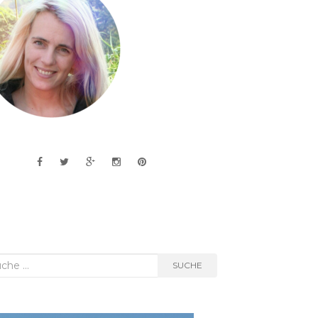
he
SUCHE
h: