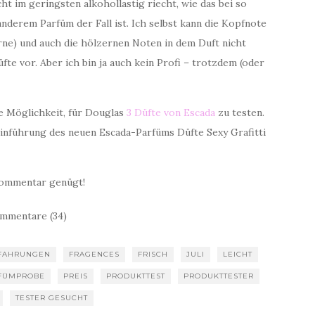
cht im geringsten alkohollastig riecht, wie das bei so
nderem Parfüm der Fall ist. Ich selbst kann die Kopfnote
irne) und auch die hölzernen Noten in dem Duft nicht
te vor. Aber ich bin ja auch kein Profi – trotzdem (oder
e Möglichkeit, für Douglas
3 Düfte von Escada
zu testen.
inführung des neuen Escada-Parfüms Düfte Sexy Grafitti
ommentar genügt!
mmentare (34)
FAHRUNGEN
FRAGENCES
FRISCH
JULI
LEICHT
FÜMPROBE
PREIS
PRODUKTTEST
PRODUKTTESTER
TESTER GESUCHT