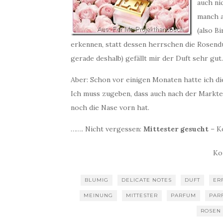
auch ni
manch a
(also B
erkennen, statt dessen herrschen die Rosendüf
gerade deshalb) gefällt mir der Duft sehr gut.
Aber: Schon vor einigen Monaten hatte ich di
Ich muss zugeben, dass auch nach der Markte
noch die Nase vorn hat.
……. Nicht vergessen:
Mittester gesucht
– K
Ko
BLUMIG
DELICATE NOTES
DUFT
ER
MEINUNG
MITTESTER
PARFUM
PAR
ROSEN