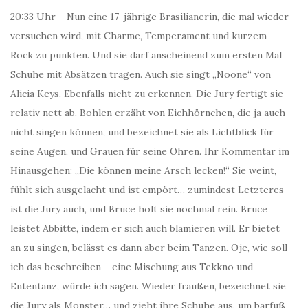
20:33 Uhr – Nun eine 17-jährige Brasilianerin, die mal wieder
versuchen wird, mit Charme, Temperament und kurzem
Rock zu punkten. Und sie darf anscheinend zum ersten Mal
Schuhe mit Absätzen tragen. Auch sie singt „Noone“ von
Alicia Keys. Ebenfalls nicht zu erkennen. Die Jury fertigt sie
relativ nett ab. Bohlen erzäht von Eichhörnchen, die ja auch
nicht singen können, und bezeichnet sie als Lichtblick für
seine Augen, und Grauen für seine Ohren. Ihr Kommentar im
Hinausgehen: „Die können meine Arsch lecken!“ Sie weint,
fühlt sich ausgelacht und ist empört… zumindest Letzteres
ist die Jury auch, und Bruce holt sie nochmal rein. Bruce
leistet Abbitte, indem er sich auch blamieren will. Er bietet
an zu singen, belässt es dann aber beim Tanzen. Oje, wie soll
ich das beschreiben – eine Mischung aus Tekkno und
Ententanz, würde ich sagen. Wieder fraußen, bezeichnet sie
die Jury als Monster… und zieht ihre Schuhe aus, um barfuß