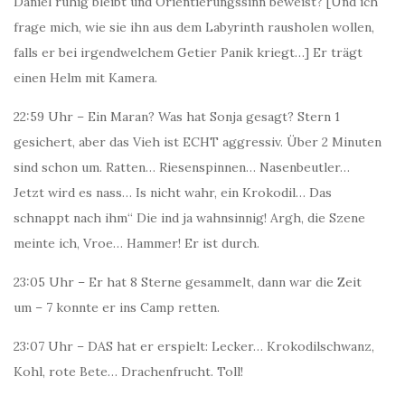
Daniel ruhig bleibt und Orientierungssinn beweist? [Und ich
frage mich, wie sie ihn aus dem Labyrinth rausholen wollen,
falls er bei irgendwelchem Getier Panik kriegt…] Er trägt
einen Helm mit Kamera.
22:59 Uhr – Ein Maran? Was hat Sonja gesagt? Stern 1
gesichert, aber das Vieh ist ECHT aggressiv. Über 2 Minuten
sind schon um. Ratten… Riesenspinnen… Nasenbeutler…
Jetzt wird es nass… Is nicht wahr, ein Krokodil… Das
schnappt nach ihm“ Die ind ja wahnsinnig! Argh, die Szene
meinte ich, Vroe… Hammer! Er ist durch.
23:05 Uhr – Er hat 8 Sterne gesammelt, dann war die Zeit
um – 7 konnte er ins Camp retten.
23:07 Uhr – DAS hat er erspielt: Lecker… Krokodilschwanz,
Kohl, rote Bete… Drachenfrucht. Toll!