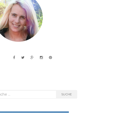
he
SUCHE
h: