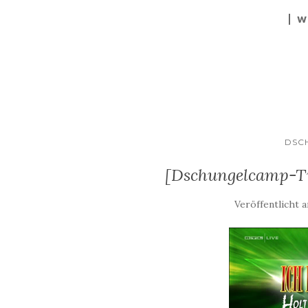
W
DSC
[Dschungelcamp-Tic
Veröffentlicht 