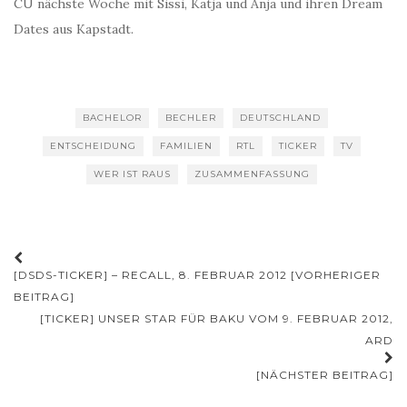
CU nächste Woche mit Sissi, Katja und Anja und ihren Dream
Dates aus Kapstadt.
BACHELOR
BECHLER
DEUTSCHLAND
ENTSCHEIDUNG
FAMILIEN
RTL
TICKER
TV
WER IST RAUS
ZUSAMMENFASSUNG
Beitrags-
[DSDS-TICKER] – RECALL, 8. FEBRUAR 2012 [VORHERIGER
Navigation
BEITRAG]
[TICKER] UNSER STAR FÜR BAKU VOM 9. FEBRUAR 2012,
ARD
[NÄCHSTER BEITRAG]