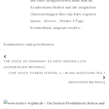
mit einer Neugeborenen muss man im
Krankenhaus bleiben und alle möglichen
Untersuchungen über das Baby ergehen
lassen… Horror… Wieder 4 Tage
Krankenhaus, langsam reicht’s…
Kommentare sind geschlossen.
Beitrags-
THE VOICE OF GERMANY: ES GEHT WIEDER LOS!!
Navigation
[VORHERIGER BEITRAG]
[THE VOICE-TICKER] STAFFEL 2 – BLIND AUDITIONS TEIL 1
[NÄCHSTER BEITRAG]