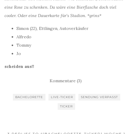
eine Rose zu schenken. Da wäre eine Bierflasche doch viel
cooler. Oder eine Dauerkarte für’s Stadion. *grins*
Simon (22), Ettlingen, Autoverkäufer
Alfredo
Tommy
Jo
scheiden aus!!
Kommentare (3)
BACHELORETTE
LIVE-TICKER
SENDUNG VERPASST
TICKER
3 REPLIES TO “[BACHELORETTE-TICKER] WOCHE 1,