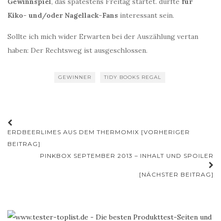
Gewinnspiel
, das spätestens Freitag startet. dürfte
für
Kiko- und/oder Nagellack-Fans
interessant sein.
Sollte ich mich wider Erwarten bei der Auszählung vertan
haben: Der Rechtsweg ist ausgeschlossen.
GEWINNER
TIDY BOOKS REGAL
Beitrags-
ERDBEERLIMES AUS DEM THERMOMIX [VORHERIGER
Navigation
BEITRAG]
PINKBOX SEPTEMBER 2013 – INHALT UND SPOILER
[NÄCHSTER BEITRAG]