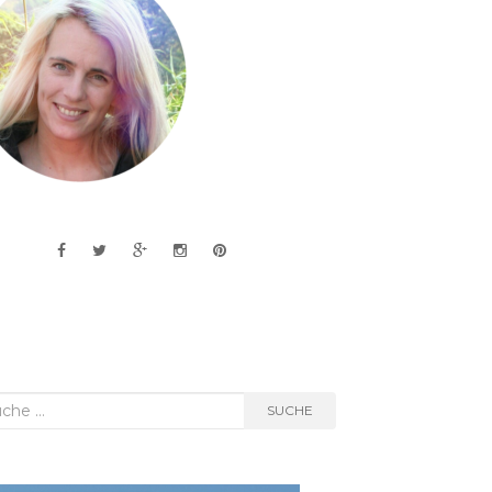
he
SUCHE
h: