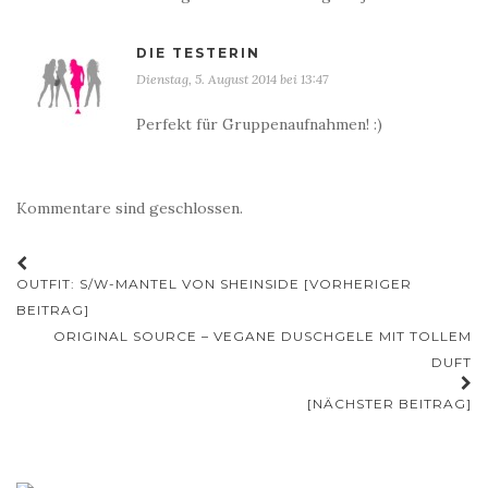
DIE TESTERIN
Dienstag, 5. August 2014 bei 13:47
Perfekt für Gruppenaufnahmen! :)
Kommentare sind geschlossen.
Beitrags-
OUTFIT: S/W-MANTEL VON SHEINSIDE [VORHERIGER
Navigation
BEITRAG]
ORIGINAL SOURCE – VEGANE DUSCHGELE MIT TOLLEM
DUFT
[NÄCHSTER BEITRAG]