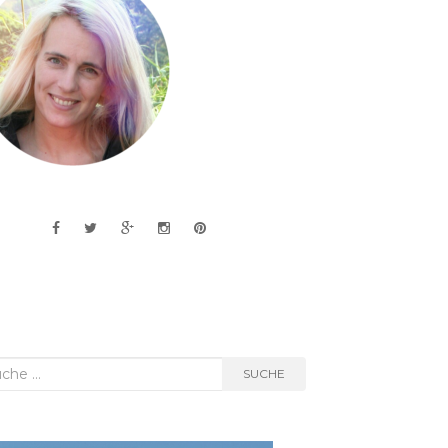
he
SUCHE
h: