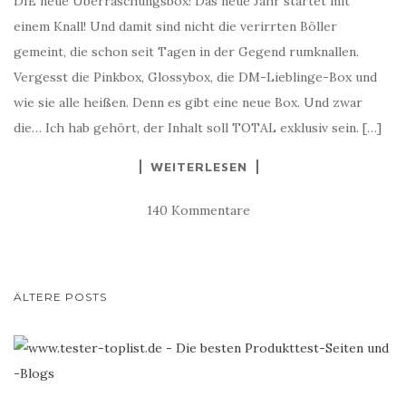
DIE neue Überraschungsbox! Das neue Jahr startet mit
einem Knall! Und damit sind nicht die verirrten Böller
gemeint, die schon seit Tagen in der Gegend rumknallen.
Vergesst die Pinkbox, Glossybox, die DM-Lieblinge-Box und
wie sie alle heißen. Denn es gibt eine neue Box. Und zwar
die… Ich hab gehört, der Inhalt soll TOTAL exklusiv sein. […]
WEITERLESEN
140 Kommentare
BEITRAGS-
ÄLTERE POSTS
NAVIGATION