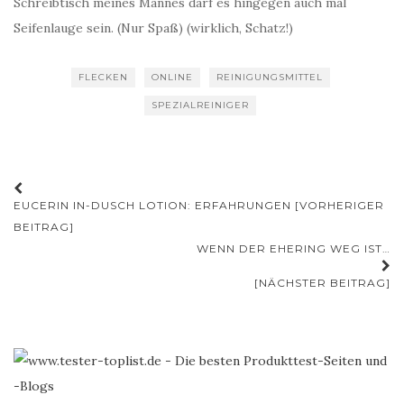
Schreibtisch meines Mannes darf es hingegen auch mal
Seifenlauge sein. (Nur Spaß) (wirklich, Schatz!)
FLECKEN
ONLINE
REINIGUNGSMITTEL
SPEZIALREINIGER
Beitrags-
EUCERIN IN-DUSCH LOTION: ERFAHRUNGEN [VORHERIGER
Navigation
BEITRAG]
WENN DER EHERING WEG IST…
[NÄCHSTER BEITRAG]