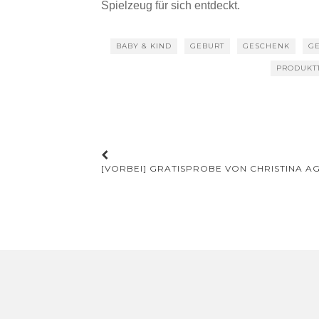
Spielzeug für sich entdeckt.
BABY & KIND
GEBURT
GESCHENK
G
PRODUKT
Beitrags-
[VORBEI] GRATISPROBE VON CHRISTINA A
Navigation