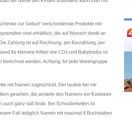
bald der Name des Kindes draufsteht, kann man mit
nac
chenke zur Geburt“
verschiedenste Produkte mit
ramiden sind erhältlich, die auf Wunsch direkt an
Die Zahlung ist auf Rechnung, per Barzahlung, per
sand für kleinere Artikel wie CDs und Babybodys ist
uro berechnet werden. Achtung, für jede Warengruppe
tte mit Namen zugeschickt. Der lautete bei mir
Eltern gesehen, die anstelle des Namens ein Kosewort
h auch ganz süß finde. Bei Schnullerketten ist
n diesem Fall lediglich Namen mit maximal 6 Buchstaben