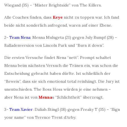
Wiegand (35) – “Mister Brightside” von The Killers.
Alle Coaches finden, dass
Keye
nicht zu toppen war. Ich fand
beide nicht sonderlich aufregend, waren auf einer Ebene.
2-
Team Nena
: Menna Mulugeta (21) gegen July Rumpf (28) –
Balladenversion von Lincoln Park und “Burn it down”.
Die ersten Versuche findet Nena “nett”. Prompt schaltet
Menna beim nächsten Versuch die Tränen ein, was schon die
Entscheidung gebracht haben dürfte. Ist schließlich der
“Beweis”, dass sie sich emotional total reinhängt. Die Jury ist
unentschieden. The Boss Hoss würden je eine nehmen –
aber Nena ist von
Menna
s “Schlichtheit” überzeugt.
3-
Team Xavier
: Daliah Stingl (18) gegen Freaky T (35) – “Sign
your name” von Terence Trent d’Arby.