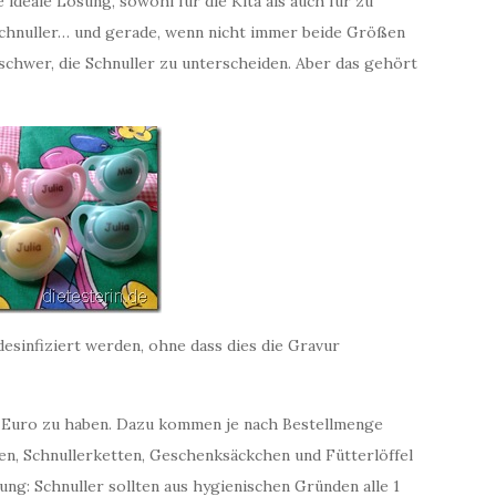
ideale Lösung, sowohl für die Kita als auch für zu
Schnuller… und gerade, wenn nicht immer beide Größen
 schwer, die Schnuller zu unterscheiden. Aber das gehört
esinfiziert werden, ohne dass dies die Gravur
1 Euro zu haben. Dazu kommen je nach Bestellmenge
en, Schnullerketten, Geschenksäckchen und Fütterlöffel
ung: Schnuller sollten aus hygienischen Gründen alle 1