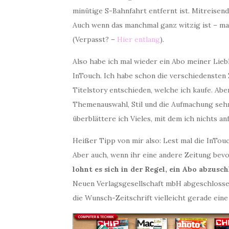
minütige S-Bahnfahrt entfernt ist. Mitreisend
Auch wenn das manchmal ganz witzig ist – ma
(Verpasst? –
Hier entlang
).
Also habe ich mal wieder ein Abo meiner Liebl
InTouch. Ich habe schon die verschiedensten Z
Titelstory entschieden, welche ich kaufe. Abe
Themenauswahl, Stil und die Aufmachung sehr
überblättere ich Vieles, mit dem ich nichts an
Heißer Tipp von mir also: Lest mal die InTouc
Aber auch, wenn ihr eine andere Zeitung bev
lohnt es sich in der Regel, ein Abo abzusc
Neuen Verlagsgesellschaft mbH abgeschlossen
die Wunsch-Zeitschrift vielleicht gerade ein