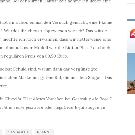
fanne. Bei der kurzen Haltbarkeit nehme ich lieber eine
nac
abt ihr schon einmal den Versuch gemacht, eine Pfanne
? Wurdet ihr ebenso abgewiesen wie ich? Das würde
er möchte ich noch erwähnen, dass wir netterweise eine
n können. Unser Modell war die Biotan Plus, 7 cm hoch,
en regulären Preis von 89,50 Euro.
selbst Schuld sind, warum dann das vergünstigte
intlichen Marke mit gutem Ruf, die mit dem Slogan “Das
tet.
n Einzelfall? Ist dieses Vorgehen bei Gastrolux die Regel?
ericht um eure positiven oder negativen Erfahrungen zu
N
GASTROLUX
PFANNE