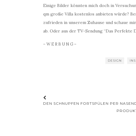
Einige Bilder könnten mich doch in Versuchu
qm große Villa kostenlos anbieten würde? Bes
zufrieden in unserem Zuhause und schaue mir
ab. Oder aus der TV-Sendung “Das Perfekte Din
– W E R B U N G –
DESIGN
IN
Beitrags-
DEN SCHNUPFEN FORTSPÜLEN PER NASENDU
Navigation
PRODUKT