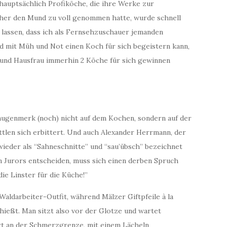
hauptsächlich Profiköche, die ihre Werke zur
rher den Mund zu voll genommen hatte, wurde schnell
n lassen, dass ich als Fernsehzuschauer jemanden
nd mit Müh und Not einen Koch für sich begeistern kann,
n und Hausfrau immerhin 2 Köche für sich gewinnen
augenmerk (noch) nicht auf dem Kochen, sondern auf der
tlen sich erbittert. Und auch Alexander Herrmann, der
ieder als “Sahneschnitte” und “sau’übsch” bezeichnet
n Jurors entscheiden, muss sich einen derben Spruch
die Linster für die Küche!”
 Waldarbeiter-Outfit, während Mälzer Giftpfeile à la
hießt. Man sitzt also vor der Glotze und wartet
rt an der Schmerzgrenze, mit einem Lächeln