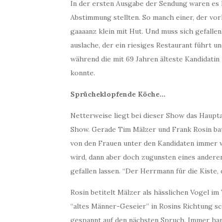
In der ersten Ausgabe der Sendung waren es 
Abstimmung stellten. So manch einer, der vo
gaaaanz klein mit Hut. Und muss sich gefalle
auslache, der ein riesiges Restaurant führt u
während die mit 69 Jahren älteste Kandidati
konnte.
Sprücheklopfende Köche…
Netterweise liegt bei dieser Show das Haupt
Show. Gerade Tim Mälzer und Frank Rosin bat
von den Frauen unter den Kandidaten immer w
wird, dann aber doch zugunsten eines andere
gefallen lassen. “Der Herrmann für die Kiste, 
Rosin betitelt Mälzer als hässlichen Vogel im
“altes Männer-Geseier” in Rosins Richtung sc
gespannt auf den nächsten Spruch. Immer ha