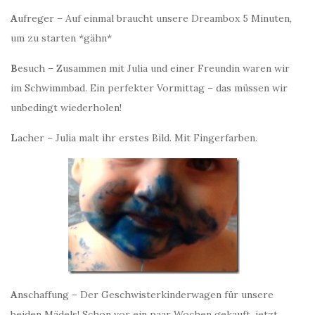
A
ufreger – Auf einmal braucht unsere Dreambox 5 Minuten,
um zu starten *gähn*
B
esuch – Zusammen mit Julia und einer Freundin waren wir
im Schwimmbad. Ein perfekter Vormittag – das müssen wir
unbedingt wiederholen!
L
acher – Julia malt ihr erstes Bild. Mit Fingerfarben.
A
nschaffung – Der Geschwisterkinderwagen für unsere
beiden Mädels! Schon vor ein paar Wochen gekauft, jetzt