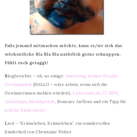
Falls jemand mitmachen möchte, kann er/sie sich das
wöchentliche Bla Bla Bla natürlich gerne schnappen.
Fühlt euch getaggt!
B
logberichte – oh, so einige:
Auslosung meines Escada-
Gewinnspiels
(HALLO – wäre schön, wenn sich die
Gewinnerinnen melden würden!),
Lieferando.de
,
27. SSW
,
Quicktipps
,
MeinSpiel.de
, Sonicare Airfloss und ein Tipp für
schöne Kinderlieder
L
ied – “Krümelchen, Krümelchen”, ein wundervolles
Kinderlied von Christiane Weber