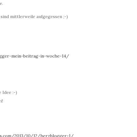
e.
sind mittlerweile aufgegessen ;-)
ogger-mein-beitrag-in-woche-14/
 Idee :-)
i!
ss.com/2013/10/12/herzblogger-1/