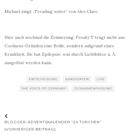
Michael singt „Treading water“ von Alex Clare.
Hier auch nochmal die Erinnerung: Freaky T trägt nicht aus
Coolness-Gründen eine Brille, sondern aufgrund einer
Krankheit. Sie hat Epilepsie, was durch Lichtblitze u. Ä.
ausgelöst werden kann.
ENTSCHEIDUNG
KANDIDATEN
LIVE
THE VOICE OF GERMANY
ZUSAMMENFASSUNG
Beitrags-
BLOGGER-ADVENTSKALENDER “24 TÜRCHEN”
Navigation
[VORHERIGER BEITRAG]