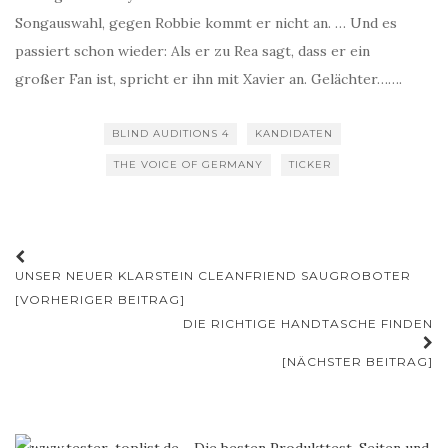
Songauswahl, gegen Robbie kommt er nicht an. … Und es
passiert schon wieder: Als er zu Rea sagt, dass er ein
großer Fan ist, spricht er ihn mit Xavier an. Gelächter…….
BLIND AUDITIONS 4
KANDIDATEN
THE VOICE OF GERMANY
TICKER
Beitrags-
UNSER NEUER KLARSTEIN CLEANFRIEND SAUGROBOTER
Navigation
[VORHERIGER BEITRAG]
DIE RICHTIGE HANDTASCHE FINDEN
[NÄCHSTER BEITRAG]