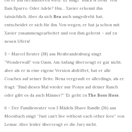
Ob er ihn heraushören wird? Er singt “Black & Gold” von
Sam Sparro. Oder Adele? Hm… Xavier erkennt ihn
tatsächlich. Aber da sich
Rea
auch umgedreht hat,
entscheidet er sich für ihn. Von wegen, er hat ja schon mit
Xavier zusammengearbeitet und von ihm gelernt – auf zu
neuen Ufern!
5 – Marcel Beuter (38) aus Neubrandenburg singt
“Wonderwall” von Oasis. Am Anfang überzeugt er gar nicht,
aber als er in eine eigene Version abdriftet, hat er alle
Coaches auf seiner Seite. Nena vergrault er allerdings, als er
fragt: “Sind dieses Mal wieder nur Ponys auf deiner Ranch
oder gibt es da auch Männer?” Er geht zu
The Boss Hoss
.
6 – Der Familienvater von 3 Mädels Shave Randle (36) aus
Moosbach singt “Just can’t live without each other love” von
Lemar. Aber leider überzeugt er die Jury nicht.