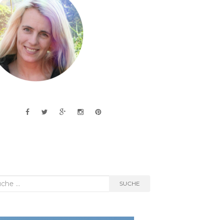
he
SUCHE
h: