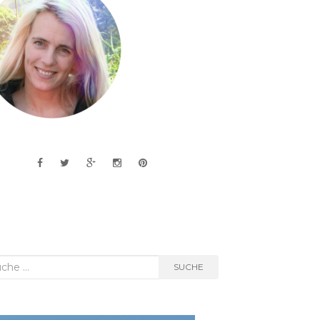
he
SUCHE
h: