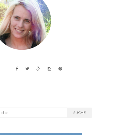
he
SUCHE
h: