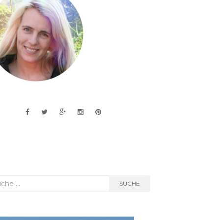
he
SUCHE
h: