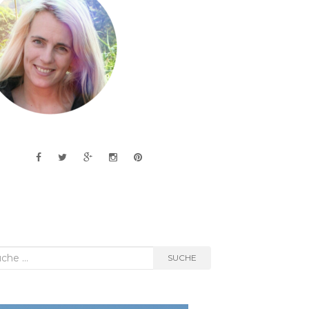
he
SUCHE
h: