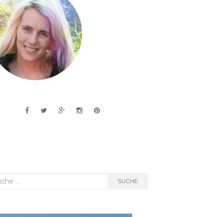
he
SUCHE
h: