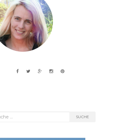
he
SUCHE
h: