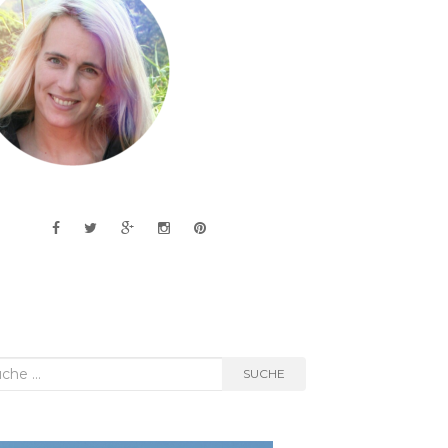
he
SUCHE
h: