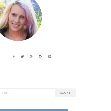
he
SUCHE
h: