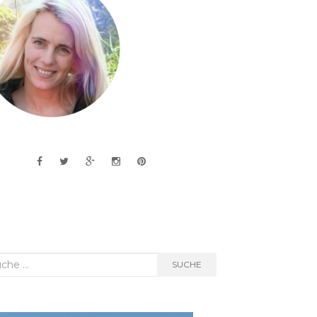
he
SUCHE
h: