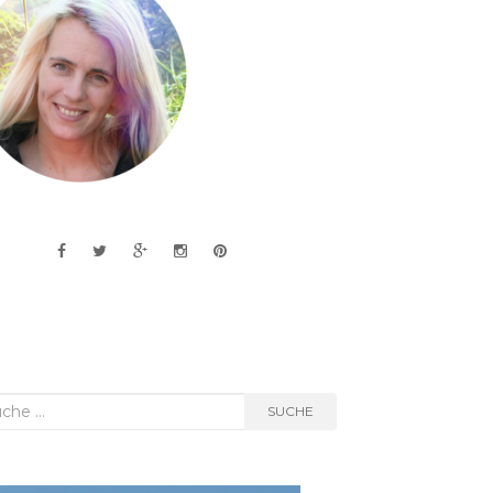
he
SUCHE
h: