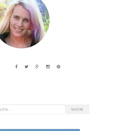
he
SUCHE
h: