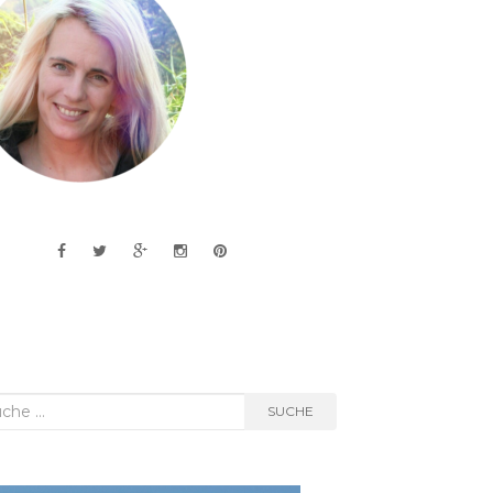
he
SUCHE
h: