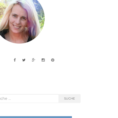
he
SUCHE
h: