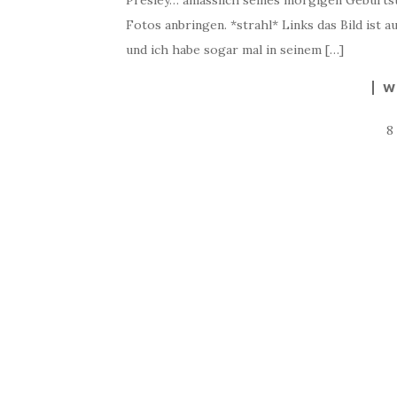
Presley… anlässlich seines morgigen Geburtstag
Fotos anbringen. *strahl* Links das Bild ist 
und ich habe sogar mal in seinem […]
W
8