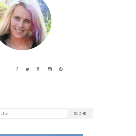
he
SUCHE
h: