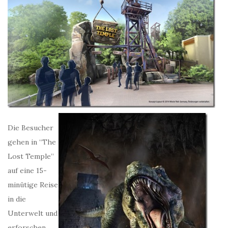
Die Besucher
gehen in “The
Lost Temple”
auf eine 15-
minütige Reise
in die
Unterwelt und
erforschen