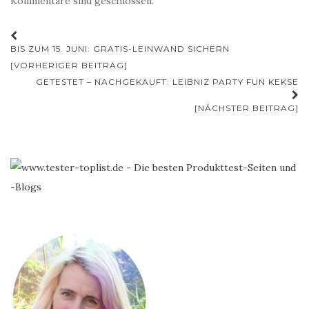
Kommentare sind geschlossen.
Beitrags-
BIS ZUM 15. JUNI: GRATIS-LEINWAND SICHERN
Navigation
[VORHERIGER BEITRAG]
GETESTET – NACHGEKAUFT: LEIBNIZ PARTY FUN KEKSE
[NÄCHSTER BEITRAG]