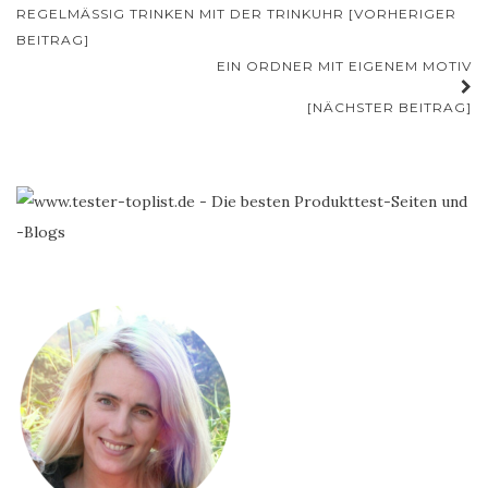
Beitrags-
REGELMÄSSIG TRINKEN MIT DER TRINKUHR [VORHERIGER B
Navigation
EITRAG]
EIN ORDNER MIT EIGENEM MOTIV
[NÄCHSTER BEITRAG]