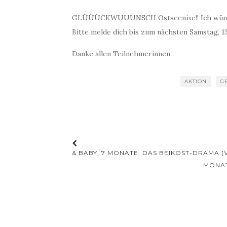
GLÜÜÜCKWUUUNSCH Ostseenixe!! Ich wünsche
Bitte melde dich bis zum nächsten Samstag, 13
Danke allen Teilnehmerinnen
AKTION
G
Beitrags-
& BABY, 7 MONATE: DAS BEIKOST-DRAMA 
Navigation
MONAT