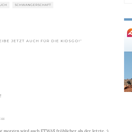
BUCH
SCHWANGERSCHAFT
nac
EIBE JETZT AUCH FÜR DIE KIDSGO!”
!
:44
g morgen wird auch ETWAS fröhlicher als der letzte. ;)