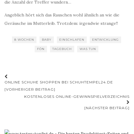
die Anzahl der Treffer wundern…
Angeblich hört sich das Rauschen wohl ähnlich an wie die
Geräusche im Mutterleib. Trotzdem: irgendwie strange!!
8 WOCHEN
BABY
EINSCHLAFEN
ENTWICKLUNG
FÖN
TAGEBUCH
WAS TUN
Beitrags-
ONLINE SCHUHE SHOPPEN BEI SCHUHTEMPEL24.DE
Navigation
[VORHERIGER BEITRAG]
KOSTENLOSES ONLINE-GEWINNSPIELVERZEICHNIS
[NÄCHSTER BEITRAG]